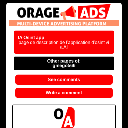
IA Osint app
page de description de l'application d'osint vi
a AI
Other pages of:
gmego566
See comments
Write a comment